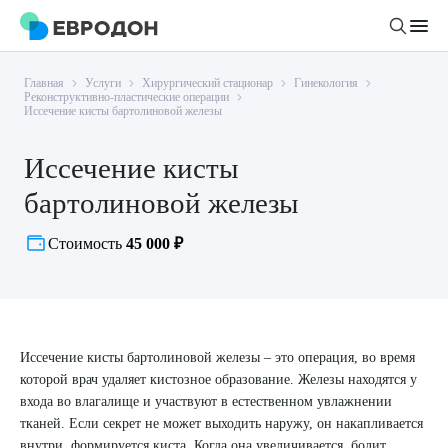
Главная
Услуги
Хирургический стационар
Гинекология
Личный кабинет
Реконструктивно-пластические операции
Иссечение кисты бартолиновой железы
О компании
Иссечение кисты
Новости
бартолиновой железы
Врачи
Статьи
Стоимость
45 000 ₽
Руководство клиники
Услуги и цены
Вакансии
Направления
Пациенту
Врачам
Лабораторная диагностика
Подготовка к анализам
Правовая информация
Инструментальная диагностика
Иссечение кисты бартолиновой железы – это операция, во время
Акции
Подготовка к диагностике
которой врач удаляет кистозное образование. Железы находятся у
Политика конфиденциальности
Хирургический стационар
входа во влагалище и участвуют в естественном увлажнении
ДМС
Филиалы
Пользовательское соглашение
тканей. Если секрет не может выходить наружу, он накапливается
внутри, формируется киста. Когда она увеличивается, болит,