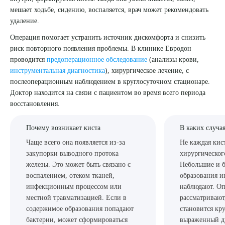
мешает ходьбе, сидению, воспаляется, врач может рекомендовать
8 (863) 309-05-06
удаление.
Операция помогает устранить источник дискомфорта и снизить
ЗАКАЗАТЬ ЗВОНОК
риск повторного появления проблемы. В клинике Евродон
проводится
предоперационное обследование
(анализы крови,
инструментальная диагностика
), хирургическое лечение, с
ЗАПИСЬ ОНЛАЙН
послеоперационным наблюдением в круглосуточном стационаре.
Доктор находится на связи с пациентом во время всего периода
восстановления.
Почему возникает киста
В каких случа
Чаще всего она появляется из-за
Не каждая кист
закупорки выводного протока
хирургическог
железы. Это может быть связано с
Небольшие и 
воспалением, отеком тканей,
образования и
инфекционным процессом или
наблюдают. О
местной травматизацией. Если в
рассматривают
содержимое образования попадают
становится кр
бактерии, может сформироваться
выраженный д