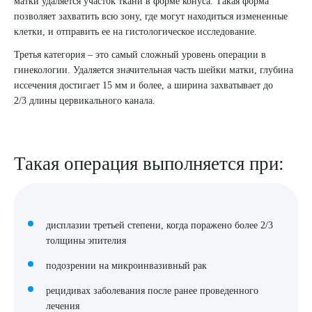
матки удаляется участок ткани в форме конуса. Такая форма
позволяет захватить всю зону, где могут находиться измененные
8 (863) 309-05-06
клетки, и отправить ее на гистологическое исследование.
Третья категория – это самый сложный уровень операции в
ЗАКАЗАТЬ ЗВОНОК
гинекологии. Удаляется значительная часть шейки матки, глубина
иссечения достигает 15 мм и более, а ширина захватывает до
2/3 длины цервикального канала.
ЗАПИСЬ ОНЛАЙН
Такая операция выполняется при:
дисплазии третьей степени, когда поражено более 2/3
толщины эпителия
подозрении на микроинвазивный рак
рецидивах заболевания после ранее проведенного
лечения