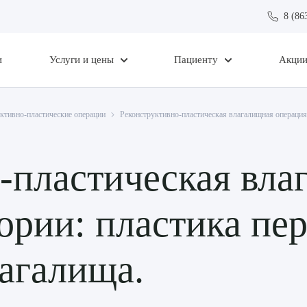
8 (86
и
Услуги и цены
Пациенту
Акци
ктивно-пластические операции
Реконструктивно-пластическая влагалищная операция 
-пластическая вла
гории: пластика пе
лагалища.