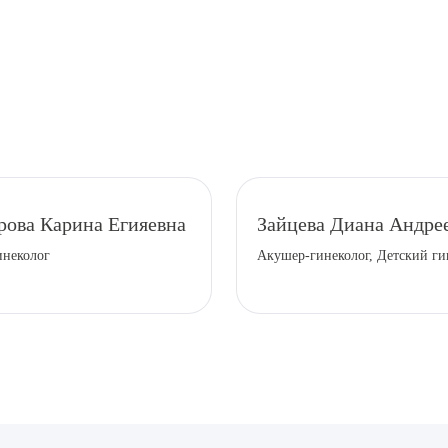
рова Карина Егияевна
Зайцева Диана Андре
инеколог
Акушер-гинеколог, Детский ги