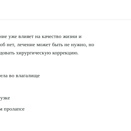
ие уже влияет на качество жизни и
б нет, лечение может быть не нужно, но
довать хирургическую коррекцию.
рите сопутствующую услугу
ела во влагалище
ПОДТВЕР
рузке
ТПРАВИТЬ
Я даю согласие на
обработку персональных да
м пролапсе