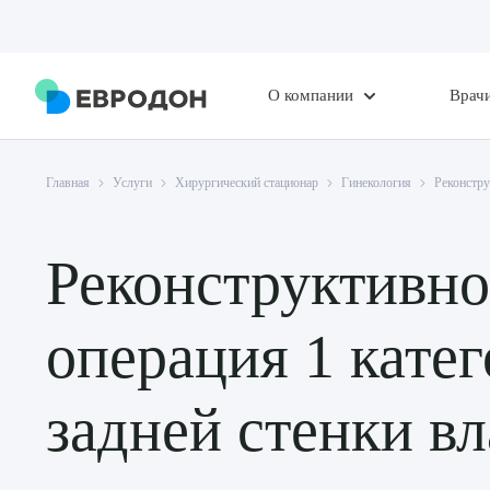
О компании
Врач
Главная
Услуги
Хирургический стационар
Гинекология
Реконстру
Реконструктивно
операция 1 кате
задней стенки в