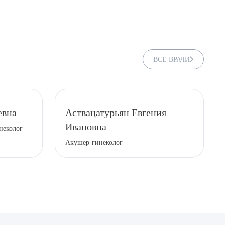
ВСЕ ВРАЧИ
евна
Аствацатурьян Евгения
Ивановна
неколог
Акушер-гинеколог