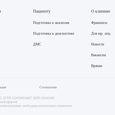
ы
Пациенту
О клинике
Подготовка к анализам
Франшиза
Подготовка к диагностике
Для юр. лиц
ДМС
Новости
Вакансии
Врачам
ация
Соглашение
73, ОГРН 1226100034467, КПП 616301001
чной офертой.
отивопоказания, необходима консультация специалиста.