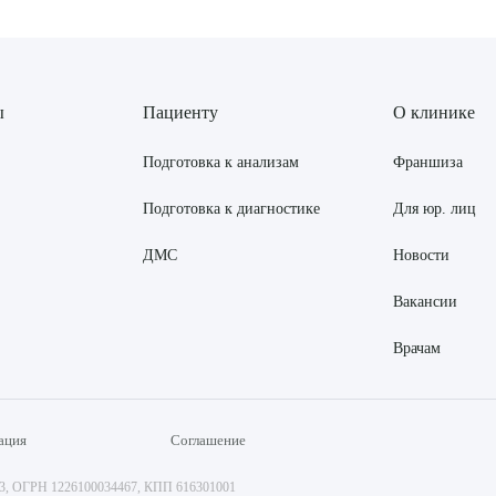
ы
Пациенту
О клинике
Подготовка к анализам
Франшиза
Подготовка к диагностике
Для юр. лиц
ДМС
Новости
Вакансии
Врачам
ация
Соглашение
73, ОГРН 1226100034467, КПП 616301001