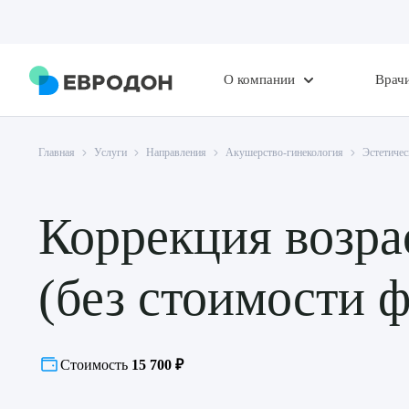
О компании
Врач
Главная
Услуги
Направления
Акушерство-гинекология
Эстетичес
Коррекция возр
(без стоимости 
Стоимость
15 700 ₽