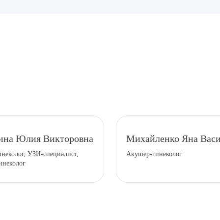
рите сопутствующую услугу
ина Юлия Викторовна
Михайленко Яна Васи
неколог, УЗИ-специалист,
Акушер-гинеколог
ПОДТВЕР
инеколог
ТПРАВИТЬ
Я даю согласие на
обработку персональных да