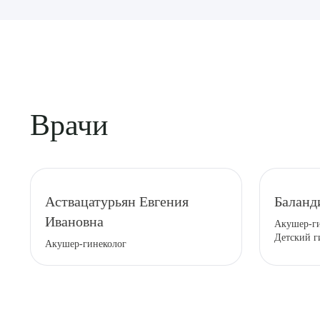
Врачи
Выбе
Аствацатурьян Евгения
Баланд
Ивановна
Акушер-ги
Детский г
Акушер-гинеколог
О