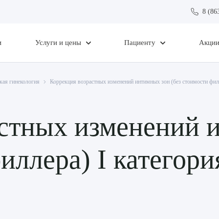
8 (86
и
Услуги и цены
Пациенту
Акци
кая гинекология
Коррекция возрастных изменений интимных зон (без стоимости филл
астных изменений 
филлера) I категор