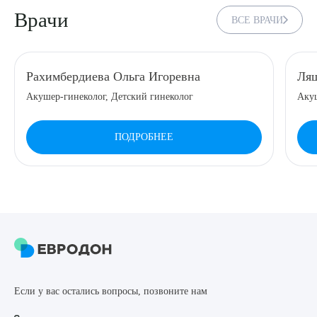
Врачи
ВСЕ ВРАЧИ
8 (863) 309-05-06
ЗАКАЗАТЬ ЗВОНОК
Рахимбердиева Ольга Игоревна
Ляш
Акушер-гинеколог, Детский гинеколог
Аку
ЗАПИСЬ ОНЛАЙН
ПОДРОБНЕЕ
Выберите сопутствующую услугу
ПОДТВЕРДИТЬ
ОТПРАВИТЬ
Если у вас остались вопросы, позвоните нам
Я даю согласие на
обработку персональных данных