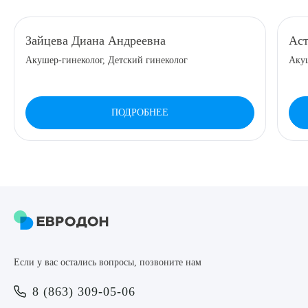
8 (863) 309-05-06
Зайцева Диана Андреевна
Аст
Акушер-гинеколог, Детский гинеколог
Аку
ЗАКАЗАТЬ ЗВОНОК
ЗАПИСЬ ОНЛАЙН
ПОДРОБНЕЕ
Выберите сопутствующую услугу
ПОДТВЕРДИТЬ
Если у вас остались вопросы, позвоните нам
ОТПРАВИТЬ
8 (863) 309-05-06
Я даю согласие на
обработку персональных данных