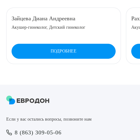
8 (863) 309-05-06
Зайцева Диана Андреевна
Рах
Акушер-гинеколог, Детский гинеколог
Акуш
ЗАКАЗАТЬ ЗВОНОК
ЗАПИСЬ ОНЛАЙН
ПОДРОБНЕЕ
Выберите сопутствующую услугу
ПОДТВЕРДИТЬ
Если у вас остались вопросы, позвоните нам
ОТПРАВИТЬ
8 (863) 309-05-06
Я даю согласие на
обработку персональных данных