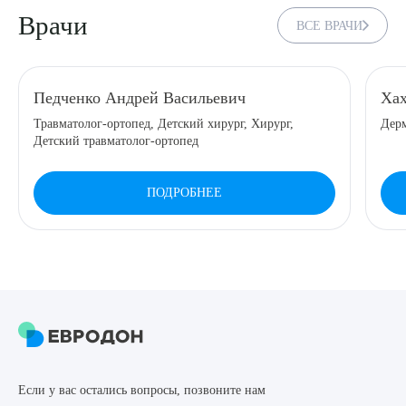
Врачи
ВСЕ ВРАЧИ
8 (863) 309-05-06
ЗАКАЗАТЬ ЗВОНОК
Педченко Андрей Васильевич
Хах
Травматолог-ортопед, Детский хирург, Хирург,
Дерм
ЗАПИСЬ ОНЛАЙН
Детский травматолог-ортопед
ПОДРОБНЕЕ
Выберите сопутствующую услугу
ПОДТВЕРДИТЬ
ОТПРАВИТЬ
Если у вас остались вопросы, позвоните нам