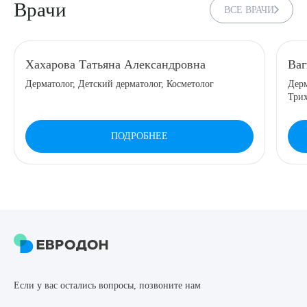
Врачи
ВСЕ ВРАЧИ
8 (863) 309-05-06
ЗАКАЗАТЬ ЗВОНОК
Хахарова Татьяна Александровна
Ва
Дерматолог, Детский дерматолог, Косметолог
Дерм
Три
ЗАПИСЬ ОНЛАЙН
ПОДРОБНЕЕ
Выберите сопутствующую услугу
ПОДТВЕРДИТЬ
ОТПРАВИТЬ
Если у вас остались вопросы, позвоните нам