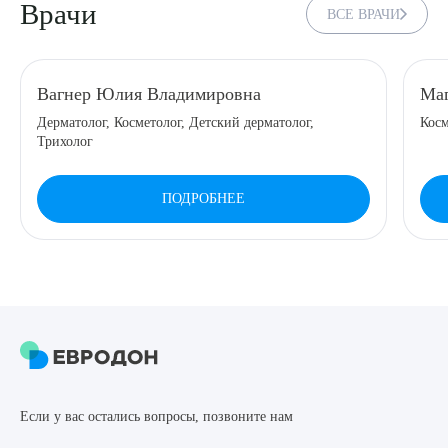
Врачи
ВСЕ ВРАЧИ
8 (863) 309-05-06
ЗАКАЗАТЬ ЗВОНОК
Вагнер Юлия Владимировна
Маг
Дерматолог, Косметолог, Детский дерматолог,
Косм
Трихолог
ЗАПИСЬ ОНЛАЙН
ПОДРОБНЕЕ
Выберите сопутствующую услугу
ПОДТВЕРДИТЬ
ОТПРАВИТЬ
Если у вас остались вопросы, позвоните нам