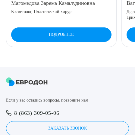
Магомедова Зарема Камалудиновна
Ва
8 (863) 309-05-06
Косметолог, Пластический хирург
Дерм
Три
ЗАКАЗАТЬ ЗВОНОК
ПОДРОБНЕЕ
ЗАПИСЬ ОНЛАЙН
Выберите сопутствующую услугу
ПОДТВЕРДИТЬ
Если у вас остались вопросы, позвоните нам
ОТПРАВИТЬ
8 (863) 309-05-06
Я даю согласие на
обработку персональных данных
ЗАКАЗАТЬ ЗВОНОК