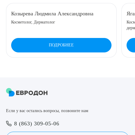
8 (863) 309-05-06
Козырева Людмила Александровна
Яга
Косметолог, Дерматолог
Косм
ЗАКАЗАТЬ ЗВОНОК
дерм
ПОДРОБНЕЕ
ЗАПИСЬ ОНЛАЙН
Выберите сопутствующую услугу
ПОДТВЕРДИТЬ
Если у вас остались вопросы, позвоните нам
ОТПРАВИТЬ
8 (863) 309-05-06
Я даю согласие на
обработку персональных данных