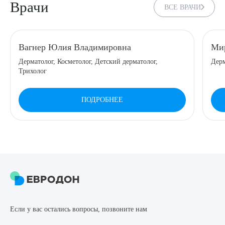
Врачи
ВСЕ ВРАЧИ
8 (863) 309-05-06
ЗАКАЗАТЬ ЗВОНОК
Вагнер Юлия Владимировна
Мир
Дерматолог, Косметолог, Детский дерматолог,
Дерм
Трихолог
ЗАПИСЬ ОНЛАЙН
ПОДРОБНЕЕ
Выберите сопутствующую услугу
ПОДТВЕРДИТЬ
ОТПРАВИТЬ
Если у вас остались вопросы, позвоните нам