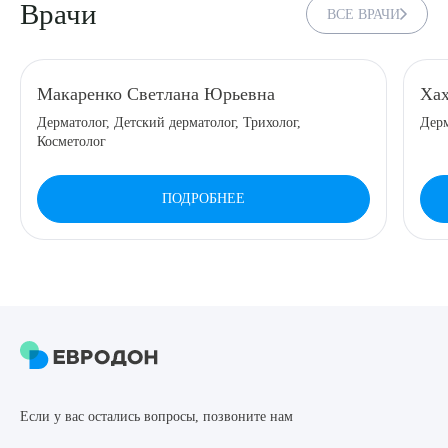
Врачи
ВСЕ ВРАЧИ
8 (863) 309-05-06
ЗАКАЗАТЬ ЗВОНОК
Макаренко Светлана Юрьевна
Хах
Дерматолог, Детский дерматолог, Трихолог,
Дерм
Косметолог
ЗАПИСЬ ОНЛАЙН
ПОДРОБНЕЕ
Выберите сопутствующую услугу
ПОДТВЕРДИТЬ
ОТПРАВИТЬ
Если у вас остались вопросы, позвоните нам