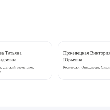
рите сопутствующую услугу
ва Татьяна
Пржедецкая Виктори
ндровна
Юрьевна
г, Детский дерматолог,
Косметолог, Онкохирург, Онко
ПОДТВЕР
г
ТПРАВИТЬ
Я даю согласие на
обработку персональных да