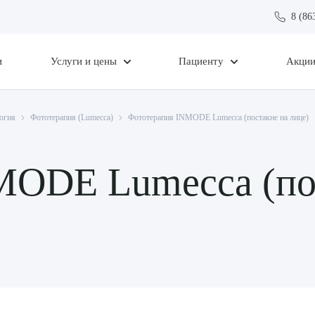
8 (86
и
Услуги и цены
Пациенту
Акци
огия
Фототерапия (Lumecca)
Фототерапия INMODE Lumecca (постакне на лице)
MODE Lumecca (пос