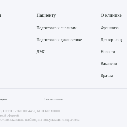
ы
Пациенту
О клинике
Подготовка к анализам
Франшиза
Подготовка к диагностике
Для юр. лиц
ДМС
Новости
Вакансии
Врачам
ация
Соглашение
73, ОГРН 1226100034467, КПП 616301001
чной офертой.
отивопоказания, необходима консультация специалиста.