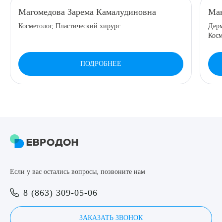
Магомедова Зарема Камалудиновна
Мак
8 (863) 309-05-06
Косметолог, Пластический хирург
Дерм
Косм
ЗАКАЗАТЬ ЗВОНОК
ПОДРОБНЕЕ
ЗАПИСЬ ОНЛАЙН
Выберите сопутствующую услугу
ПОДТВЕРДИТЬ
Если у вас остались вопросы, позвоните нам
ОТПРАВИТЬ
8 (863) 309-05-06
Я даю согласие на
обработку персональных данных
ЗАКАЗАТЬ ЗВОНОК