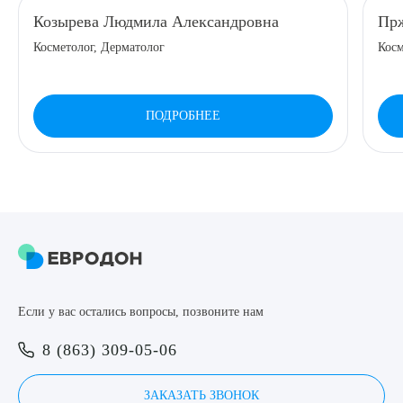
Козырева Людмила Александровна
Прж
8 (863) 309-05-06
Косметолог, Дерматолог
Косм
ЗАКАЗАТЬ ЗВОНОК
ПОДРОБНЕЕ
ЗАПИСЬ ОНЛАЙН
Выберите сопутствующую услугу
ПОДТВЕРДИТЬ
Если у вас остались вопросы, позвоните нам
ОТПРАВИТЬ
8 (863) 309-05-06
Я даю согласие на
обработку персональных данных
ЗАКАЗАТЬ ЗВОНОК