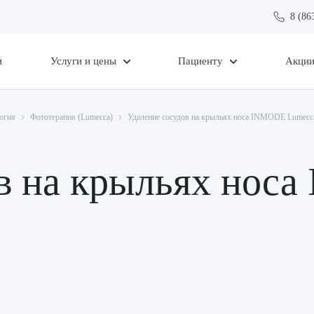
8 (86
и
Услуги и цены
Пациенту
Акци
огия
Фототерапия (Lumecca)
Удаление сосудов на крыльях носа INMODE Lumecc
ов на крыльях нос