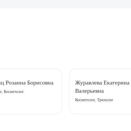
рите сопутствующую услугу
ц Розанна Борисовна
Журавлева Екатерина
Валерьевна
г, Косметолог
ПОДТВЕР
Косметолог, Трихолог
ТПРАВИТЬ
Я даю согласие на
обработку персональных да