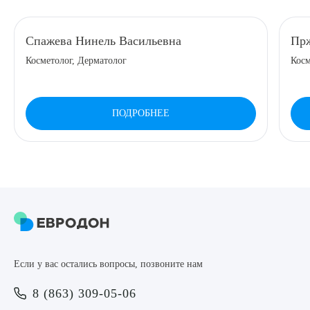
8 (863) 309-05-06
Спажева Нинель Васильевна
Прж
Косметолог, Дерматолог
Косм
ЗАКАЗАТЬ ЗВОНОК
ЗАПИСЬ ОНЛАЙН
ПОДРОБНЕЕ
Выберите сопутствующую услугу
ПОДТВЕРДИТЬ
Если у вас остались вопросы, позвоните нам
ОТПРАВИТЬ
8 (863) 309-05-06
Я даю согласие на
обработку персональных данных