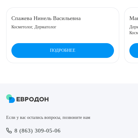
8 (863) 309-05-06
Спажева Нинель Васильевна
Мак
Косметолог, Дерматолог
Дерм
ЗАКАЗАТЬ ЗВОНОК
Косм
ЗАПИСЬ ОНЛАЙН
ПОДРОБНЕЕ
Выберите сопутствующую услугу
ПОДТВЕРДИТЬ
Если у вас остались вопросы, позвоните нам
ОТПРАВИТЬ
8 (863) 309-05-06
Я даю согласие на
обработку персональных данных