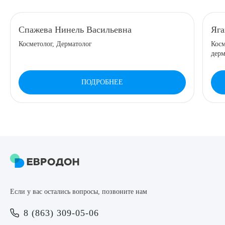
8 (863) 309-05-06
Спажева Нинель Васильевна
Яга
Косметолог, Дерматолог
Косм
ЗАКАЗАТЬ ЗВОНОК
дерм
ЗАПИСЬ ОНЛАЙН
ПОДРОБНЕЕ
Выберите сопутствующую услугу
ПОДТВЕРДИТЬ
Если у вас остались вопросы, позвоните нам
ОТПРАВИТЬ
8 (863) 309-05-06
Я даю согласие на
обработку персональных данных