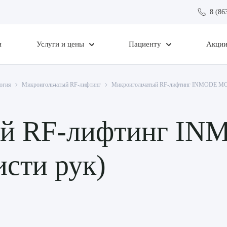
8 (86
и
Услуги и цены
Пациенту
Акци
огия
Микроигольчатый RF-лифтинг
Микроигольчатый RF-лифтинг INMODE MO
ый RF-лифтинг I
сти рук)