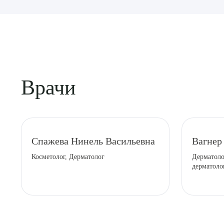
Врачи
Выбе
Спажева Нинель Васильевна
Вагнер
Косметолог, Дерматолог
Дерматоло
дерматоло
О