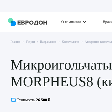
О компании
Врач
Главная
Услуги
Направления
Косметология
Аппаратная косметол
Микроигольчат
MORPHEUS8 (ки
Стоимость
26 500 ₽