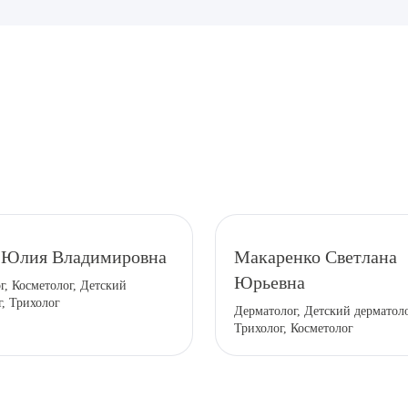
рите сопутствующую услугу
 Юлия Владимировна
Макаренко Светлана
Юрьевна
г, Косметолог, Детский
ПОДТВЕР
г, Трихолог
Дерматолог, Детский дерматоло
Трихолог, Косметолог
ТПРАВИТЬ
Я даю согласие на
обработку персональных да