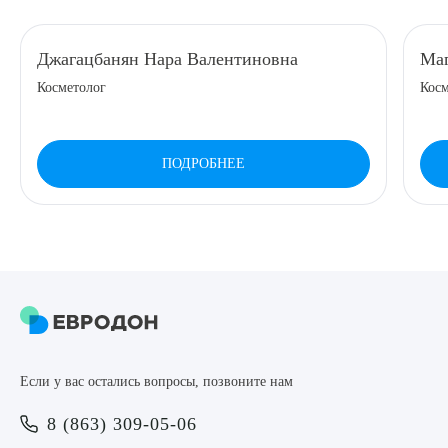
8 (863) 309-05-06
Джагацбанян Нара Валентиновна
Маг
Косметолог
Косм
ЗАКАЗАТЬ ЗВОНОК
ЗАПИСЬ ОНЛАЙН
ПОДРОБНЕЕ
Выберите сопутствующую услугу
ПОДТВЕРДИТЬ
Если у вас остались вопросы, позвоните нам
ОТПРАВИТЬ
8 (863) 309-05-06
Я даю согласие на
обработку персональных данных