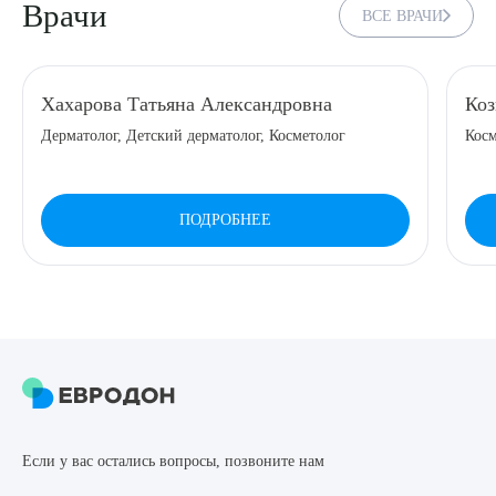
Врачи
ВСЕ ВРАЧИ
8 (863) 309-05-06
ЗАКАЗАТЬ ЗВОНОК
Хахарова Татьяна Александровна
Коз
Дерматолог, Детский дерматолог, Косметолог
Косм
ЗАПИСЬ ОНЛАЙН
ПОДРОБНЕЕ
Выберите сопутствующую услугу
ПОДТВЕРДИТЬ
ОТПРАВИТЬ
Если у вас остались вопросы, позвоните нам