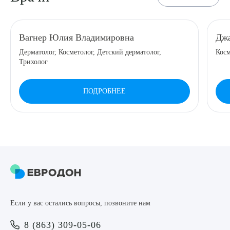
8 (863) 309-05-06
Вагнер Юлия Владимировна
Джа
ЗАКАЗАТЬ ЗВОНОК
Дерматолог, Косметолог, Детский дерматолог,
Косм
Трихолог
ЗАПИСЬ ОНЛАЙН
ПОДРОБНЕЕ
Выберите сопутствующую услугу
ПОДТВЕРДИТЬ
Если у вас остались вопросы, позвоните нам
ОТПРАВИТЬ
8 (863) 309-05-06
Я даю согласие на
обработку персональных данных