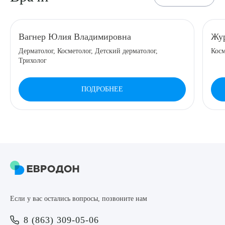
8 (863) 309-05-06
Вагнер Юлия Владимировна
Жур
ЗАКАЗАТЬ ЗВОНОК
Дерматолог, Косметолог, Детский дерматолог,
Косм
Трихолог
ЗАПИСЬ ОНЛАЙН
ПОДРОБНЕЕ
Выберите сопутствующую услугу
ПОДТВЕРДИТЬ
Если у вас остались вопросы, позвоните нам
ОТПРАВИТЬ
8 (863) 309-05-06
Я даю согласие на
обработку персональных данных