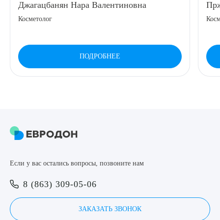
Джагацбанян Нара Валентиновна
Прж
8 (863) 309-05-06
Косметолог
Косм
ЗАКАЗАТЬ ЗВОНОК
ПОДРОБНЕЕ
ЗАПИСЬ ОНЛАЙН
Выберите сопутствующую услугу
ПОДТВЕРДИТЬ
Если у вас остались вопросы, позвоните нам
ОТПРАВИТЬ
8 (863) 309-05-06
Я даю согласие на
обработку персональных данных
ЗАКАЗАТЬ ЗВОНОК