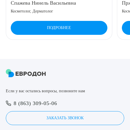
Спажева Нинель Васильевна
Прж
8 (863) 309-05-06
Косметолог, Дерматолог
Косм
ЗАКАЗАТЬ ЗВОНОК
ПОДРОБНЕЕ
ЗАПИСЬ ОНЛАЙН
Выберите сопутствующую услугу
Если у вас остались вопросы, позвоните нам
ПОДТВЕРДИТЬ
8 (863) 309-05-06
ОТПРАВИТЬ
Я даю согласие на
обработку персональных данных
ЗАКАЗАТЬ ЗВОНОК