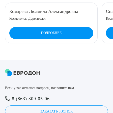
8 (863) 309-05-06
Козырева Людмила Александровна
Спа
Косметолог, Дерматолог
Косм
ЗАКАЗАТЬ ЗВОНОК
ПОДРОБНЕЕ
ЗАПИСЬ ОНЛАЙН
Выберите сопутствующую услугу
ПОДТВЕРДИТЬ
Если у вас остались вопросы, позвоните нам
ОТПРАВИТЬ
8 (863) 309-05-06
Я даю согласие на
обработку персональных данных
ЗАКАЗАТЬ ЗВОНОК