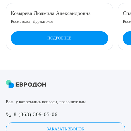
8 (863) 309-05-06
Козырева Людмила Александровна
Спа
Косметолог, Дерматолог
Косм
ЗАКАЗАТЬ ЗВОНОК
ПОДРОБНЕЕ
ЗАПИСЬ ОНЛАЙН
Выберите сопутствующую услугу
ПОДТВЕРДИТЬ
Если у вас остались вопросы, позвоните нам
ОТПРАВИТЬ
8 (863) 309-05-06
Я даю согласие на
обработку персональных данных
ЗАКАЗАТЬ ЗВОНОК