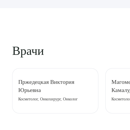
Врачи
Выбе
Пржедецкая Виктория
Магоме
Юрьевна
Камалу
Косметолог, Онкохирург, Онколог
Косметоло
О