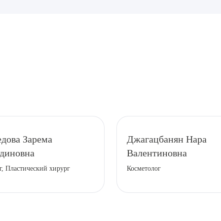
рите сопутствующую услугу
дова Зарема
Джагацбанян Нара
диновна
Валентиновна
ПОДТВЕР
г, Пластический хирург
Косметолог
ТПРАВИТЬ
Я даю согласие на
обработку персональных да