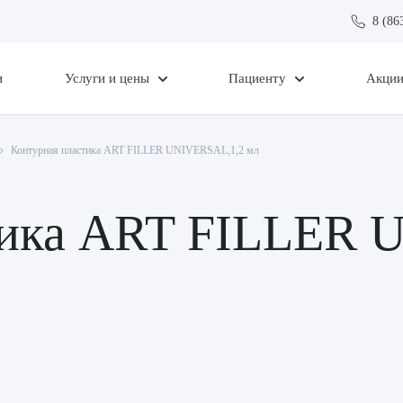
8 (86
и
Услуги и цены
Пациенту
Акци
Контурная пластика ART FILLER UNIVERSAL,1,2 мл
тика ART FILLER 