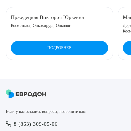
8 (863) 309-05-06
Пржедецкая Виктория Юрьевна
Мак
Косметолог, Онкохирург, Онколог
Дерм
ЗАКАЗАТЬ ЗВОНОК
Косм
ЗАПИСЬ ОНЛАЙН
ПОДРОБНЕЕ
Выберите сопутствующую услугу
ПОДТВЕРДИТЬ
Если у вас остались вопросы, позвоните нам
ОТПРАВИТЬ
8 (863) 309-05-06
Я даю согласие на
обработку персональных данных