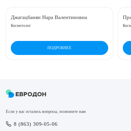
8 (863) 309-05-06
Джагацбанян Нара Валентиновна
Прж
Косметолог
Косм
ЗАКАЗАТЬ ЗВОНОК
ЗАПИСЬ ОНЛАЙН
ПОДРОБНЕЕ
Выберите сопутствующую услугу
ПОДТВЕРДИТЬ
Если у вас остались вопросы, позвоните нам
ОТПРАВИТЬ
8 (863) 309-05-06
Я даю согласие на
обработку персональных данных