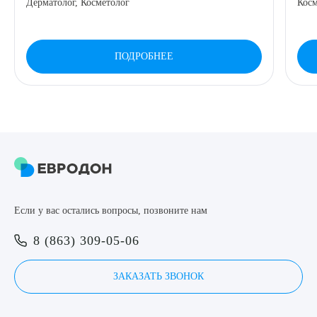
Дерматолог, Косметолог
Косм
8 (863) 309-05-06
ПОДРОБНЕЕ
ЗАКАЗАТЬ ЗВОНОК
ЗАПИСЬ ОНЛАЙН
Выберите сопутствующую услугу
Если у вас остались вопросы, позвоните нам
ПОДТВЕРДИТЬ
8 (863) 309-05-06
ОТПРАВИТЬ
Я даю согласие на
обработку персональных данных
ЗАКАЗАТЬ ЗВОНОК