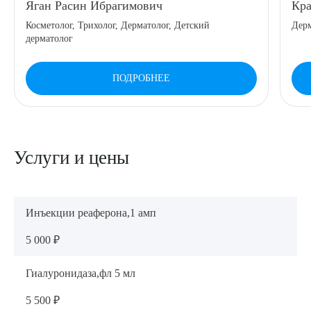
Яган Расин Ибрагимович
Кра
Косметолог, Трихолог, Дерматолог, Детский
Дерм
дерматолог
Выберите сопутствующую услугу
ПОДРОБНЕЕ
ПОДТВЕРДИТЬ
Услуги и цены
ОТПРАВИТЬ
Я даю согласие на
обработку персональных данных
Инъекции реаферона,1 амп
5 000 ₽
Гиалуронидаза,фл 5 мл
5 500 ₽