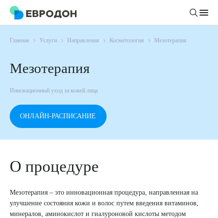
Главная
Услуги
Направления
Косметология
Мезотерапия
Личный кабинет
Мезотерапия
О компании
Инновационный уход за кожей лица
Новости
Врачи
Статьи
ОНЛАЙН-РАСПИСАНИЕ
Руководство клиники
Услуги и цены
Вакансии
Направления
Пациенту
Врачам
Лабораторная диагностика
О процедуре
Подготовка к анализам
Правовая информация
Инструментальная диагностика
Акции
Подготовка к диагностике
Политика конфиденциальности
Хирургический стационар
Мезотерапия – это инновационная процедура, направленная на
ДМС
Филиалы
улучшение состояния кожи и волос путем введения витаминов,
Пользовательское соглашение
минералов, аминокислот и гиалуроновой кислоты методом