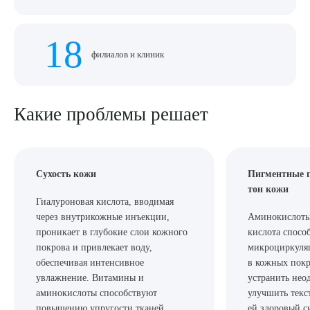
18
филиалов и клиник
Какие проблемы решает
Сухость кожи
Пигментные 
тон кожи
Гиалуроновая кислота, вводимая
через внутрикожные инъекции,
Аминокислоты
проникает в глубокие слои кожного
кислота спос
покрова и привлекает воду,
микроциркуля
обеспечивая интенсивное
в кожных покр
увлажнение. Витамины и
устранить нео
аминокислоты способствуют
улучшить текс
повышению упругости тканей.
ей здоровый 