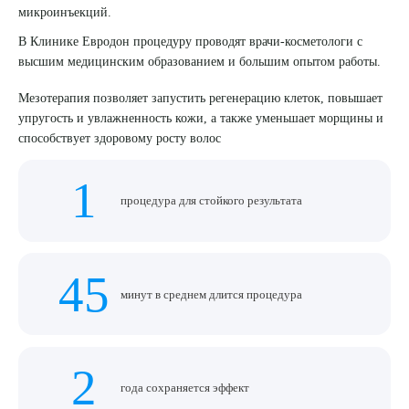
микроинъекций.
8 (863) 309-05-06
В Клинике Евродон процедуру проводят врачи-косметологи с
высшим медицинским образованием и большим опытом работы.
ЗАКАЗАТЬ ЗВОНОК
Мезотерапия позволяет запустить регенерацию клеток, повышает
упругость и увлажненность кожи, а также уменьшает морщины и
способствует здоровому росту волос
ЗАПИСЬ ОНЛАЙН
1
процедура для стойкого результата
45
минут в среднем длится процедура
2
года сохраняется эффект