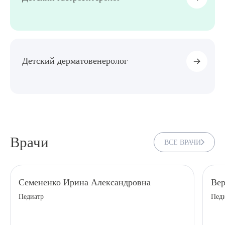
Выберите сопутствующую услугу
ПОДТВЕРДИТЬ
Детский дерматовенеролог
ОТПРАВИТЬ
Я даю согласие на
обработку персональных данных
Врачи
ВСЕ ВРАЧИ
Семененко Ирина Александровна
Вер
Педиатр
Педи