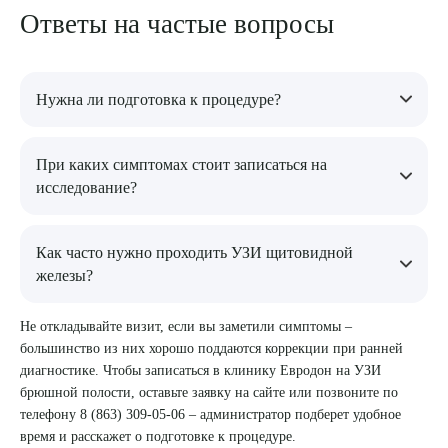
Ответы на частые вопросы
Нужна ли подготовка к процедуре?
Нет. УЗИ поверхностных органов не требует никакой
При каких симптомах стоит записаться на
подготовки – ни диеты, ни наполнения мочевого пузыря, ни
исследование?
отмены препаратов. Можно прийти в любое удобное время.
Прощупываемое уплотнение или шишка под кожей;
Как часто нужно проходить УЗИ щитовидной
увеличенные или болезненные лимфоузлы, сохраняющиеся
железы?
более двух недель; ощущение кома в горле или давления в
Выберите сопутствующую услугу
области шеи; трансформация контура шеи или лица;
нарушения веса, усталость и другие признаки дисфункции
При отсутствии показаний – раз в год. При выявленных
Не откладывайте визит, если вы заметили симптомы –
щитовидки.
узлах или диффузных изменениях – раз в 6 месяцев или по
большинство из них хорошо поддаются коррекции при ранней
назначению эндокринолога.
диагностике. Чтобы записаться в клинику Евродон на УЗИ
ПОДТВЕРДИТЬ
брюшной полости, оставьте заявку на сайте или позвоните по
телефону 8 (863) 309-05-06 – администратор подберет удобное
ОТПРАВИТЬ
время и расскажет о подготовке к процедуре.