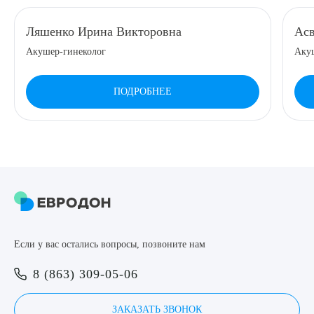
8 (863) 309-05-06
Ляшенко Ирина Викторовна
Асв
Акушер-гинеколог
Аку
ЗАКАЗАТЬ ЗВОНОК
ПОДРОБНЕЕ
ЗАПИСЬ ОНЛАЙН
Выберите сопутствующую услугу
ПОДТВЕРДИТЬ
Если у вас остались вопросы, позвоните нам
ОТПРАВИТЬ
8 (863) 309-05-06
Я даю согласие на
обработку персональных данных
ЗАКАЗАТЬ ЗВОНОК