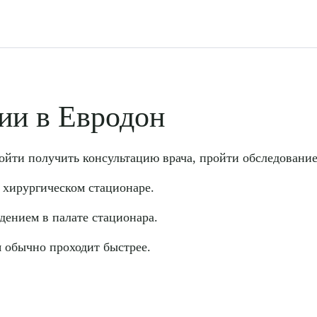
рите сопутствующую услугу
ии в Евродон
ойти получить консультацию врача, пройти обследование
ПОДТВЕР
 хирургическом стационаре.
ТПРАВИТЬ
Я даю согласие на
обработку персональных да
дением в палате стационара.
 обычно проходит быстрее.