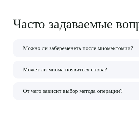
Часто задаваемые воп
Можно ли забеременеть после миомэктомии?
Да, миомэктомия относится к органосохраняющ
Может ли миома появиться снова?
Да, после удаления существующих узлов со вр
От чего зависит выбор метода операции?
От размеров миомы, количества узлов, их расп