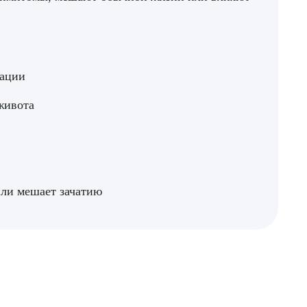
уации
живота
или мешает зачатию