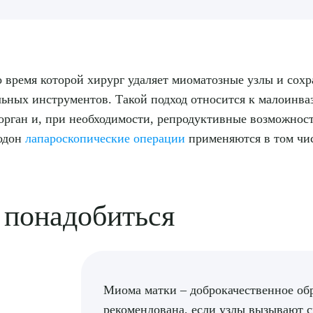
 время которой хирург удаляет миоматозные узлы и сохр
ных инструментов. Такой подход относится к малоинвази
 орган и, при необходимости, репродуктивные возможнос
родон
лапароскопические операции
применяются в том чис
 понадобиться
Миома матки – доброкачественное об
рекомендована, если узлы вызывают