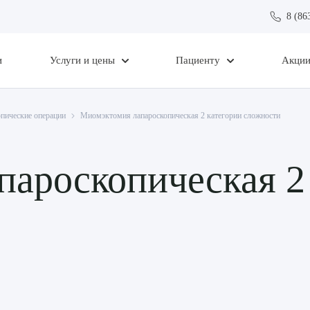
8 (86
и
Услуги и цены
Пациенту
Акци
пические операции
Миомэктомия лапароскопическая 2 категории сложности
ароскопическая 2