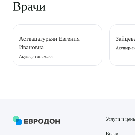
Врачи
Аствацатурьян Евгения
Зайцев
Ивановна
Акушер-ги
Акушер-гинеколог
Услуги и цен
Врачи