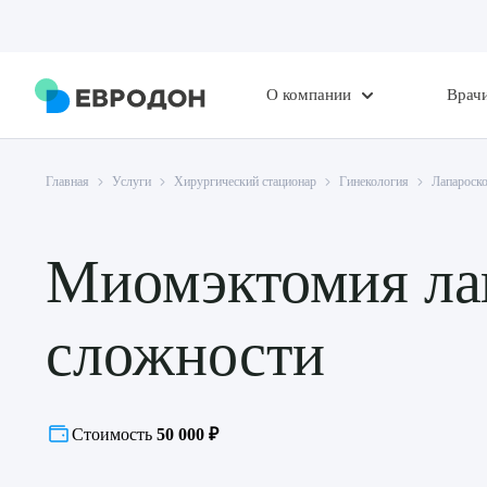
О компании
Врач
Главная
Услуги
Хирургический стационар
Гинекология
Лапароско
Миомэктомия лап
сложности
Стоимость
50 000 ₽