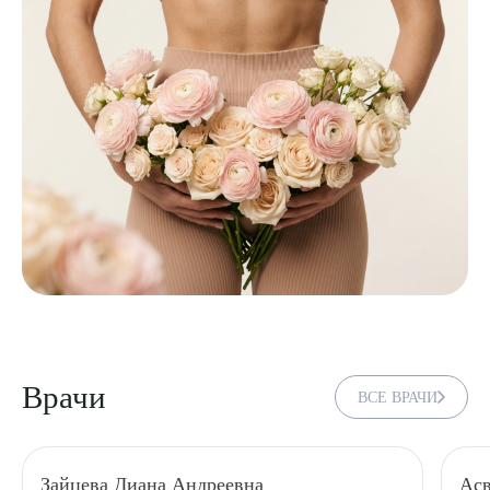
Врачи
ВСЕ ВРАЧИ
Зайцева Диана Андреевна
Асв