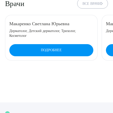
Врачи
ВСЕ ВРАЧИ
8 (863) 309-05-06
ЗАКАЗАТЬ ЗВОНОК
Макаренко Светлана Юрьевна
Маи
Дерматолог, Детский дерматолог, Трихолог,
Дерм
Косметолог
ЗАПИСЬ ОНЛАЙН
ПОДРОБНЕЕ
Выберите сопутствующую услугу
ПОДТВЕРДИТЬ