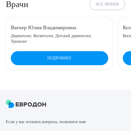
Врачи
ВСЕ ВРАЧИ
8 (863) 309-05-06
ЗАКАЗАТЬ ЗВОНОК
Вагнер Юлия Владимировна
Коз
Дерматолог, Косметолог, Детский дерматолог,
Косм
Трихолог
ЗАПИСЬ ОНЛАЙН
ПОДРОБНЕЕ
Выберите сопутствующую услугу
ПОДТВЕРДИТЬ
ОТПРАВИТЬ
Если у вас остались вопросы, позвоните нам