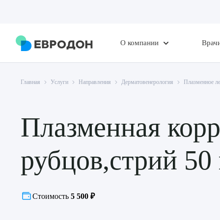
О компании
Врач
Главная
Услуги
Направления
Дерматовенерология
Плазменное л
Плазменная корр
рубцов,стрий 50
Стоимость
5 500 ₽