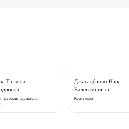
рите сопутствующую услугу
ва Татьяна
Джагацбанян Нара
ндровна
Валентиновна
г, Детский дерматолог,
Косметолог
г
ПОДТВЕР
ТПРАВИТЬ
Я даю согласие на
обработку персональных да