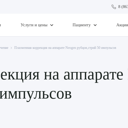
8 (86
и
Услуги и цены
Пациенту
Акци
ечение
Плазменная коррекция на аппарате Neogen рубцов,стрий 50 импульсов
екция на аппарате
 импульсов