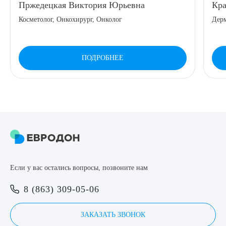
Пржедецкая Виктория Юрьевна
Кра
8 (863) 309-05-06
Косметолог, Онкохирург, Онколог
Дерм
ЗАКАЗАТЬ ЗВОНОК
ПОДРОБНЕЕ
ЗАПИСЬ ОНЛАЙН
Выберите сопутствующую услугу
ПОДТВЕРДИТЬ
Если у вас остались вопросы, позвоните нам
ОТПРАВИТЬ
8 (863) 309-05-06
Я даю согласие на
обработку персональных данных
ЗАКАЗАТЬ ЗВОНОК