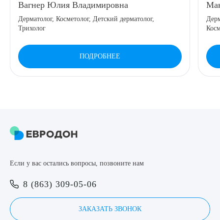
Вагнер Юлия Владимировна
Мак
8 (863) 309-05-06
Дерматолог, Косметолог, Детский дерматолог,
Дерм
Трихолог
Косм
ЗАКАЗАТЬ ЗВОНОК
ПОДРОБНЕЕ
ЗАПИСЬ ОНЛАЙН
Выберите сопутствующую услугу
ПОДТВЕРДИТЬ
Если у вас остались вопросы, позвоните нам
ОТПРАВИТЬ
8 (863) 309-05-06
Я даю согласие на
обработку персональных данных
ЗАКАЗАТЬ ЗВОНОК