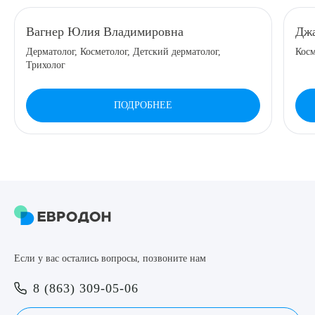
8 (863) 309-05-06
Вагнер Юлия Владимировна
Джа
Дерматолог, Косметолог, Детский дерматолог,
Косм
ЗАКАЗАТЬ ЗВОНОК
Трихолог
ПОДРОБНЕЕ
ЗАПИСЬ ОНЛАЙН
Выберите сопутствующую услугу
ПОДТВЕРДИТЬ
Если у вас остались вопросы, позвоните нам
ОТПРАВИТЬ
8 (863) 309-05-06
Я даю согласие на
обработку персональных данных