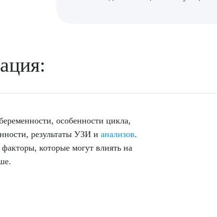
рите сопутствующую услугу
ация:
ПОДТВЕР
беременности, особенности цикла,
ТПРАВИТЬ
Я даю согласие на
обработку персональных да
енности, результаты УЗИ и
анализов
.
 факторы, которые могут влиять на
ше.