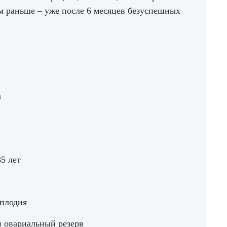
ем раньше – уже после 6 месяцев безуспешных
л
5 лет
сплодия
и овариальный резерв