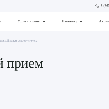
8 (86
и
Услуги и цены
Пациенту
Акци
тивный прием репродуктолога
й прием